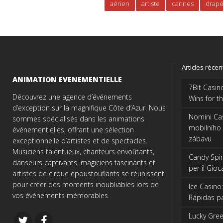
aérien
artiste
cannes
drapé
Articles récen
ANIMATION EVENEMENTIELLE
7Bit Casino
Découvrez une agence d’événements
Wins for th
d’exception sur la magnifique Côte d’Azur. Nous
Nomini Cas
sommes spécialisés dans les animations
mobilního
événementielles, offrant une sélection
zábavu
exceptionnelle d’artistes et de spectacles.
Musiciens talentueux, chanteurs envoûtants,
Candy Spinz
danseurs captivants, magiciens fascinants et
per il Gio
artistes de cirque époustouflants se réunissent
pour créer des moments inoubliables lors de
Ice Casino
vos événements mémorables.
Rápidas pa
Lucky Green