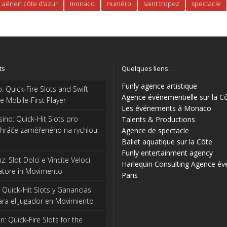
 aérien côte d'azur
monaco
numéro
saint tropez
spectacle
ts
Quelques liens…
Funly agence artistique
: Quick‑Fire Slots and Swift
Agence événementielle sur la C
e Mobile‑First Player
Les événements à Monaco
ino: Quick‑Hit Slots pro
Talents & Productions
 hráče zaměřeného na rychlou
Agence de spectacle
Ballet aquatique sur la Côte
Funly entertainment agency
: Slot Dolci e Vincite Veloci
Harlequin Consulting
Agence év
catore in Movimento
Paris
: Quick‑Hit Slots y Ganancias
ra el Jugador en Movimiento
: Quick‑Fire Slots for the