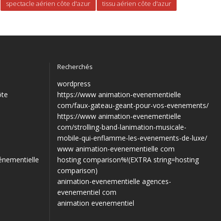
spectacle aérien côte d'azur
tissu aérien côte d'azur
Recherchés
wordpress
ôte
https://www animation-evenementielle
com/faux-gateau-geant-pour-vos-evenements/
https://www animation-evenementielle
com/strolling-band-lanimation-musicale-
mobile-qui-enflamme-les-evenements-de-luxe/
www animation-evenementielle com
énementielle
hosting comparison%!(EXTRA string=hosting
comparison)
animation-evenementielle agences-
evenementiel com
animation evenementiel