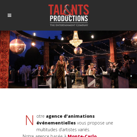
N
otre
agence d’animations
événementielles
vous propose une
multitudes d’artistes variés.
Notre agence basée à
Monte-Carlo