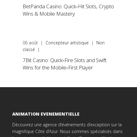
BetPanda Casino: Quick‑Hit Slots, Crypto
Wins & Mobile Mastery
06
août
|
Concepteur artistique
|
Non
classé
|
7Bit Casino: Quick‑Fire Slots and Swift
Wins for the Mobile‑First Player
ANIMATION EVENEMENTIELLE
Découvrez une agence d’événements d’exception sur la
magnifique Côte d’Azur. Nous sommes spécialisés dans