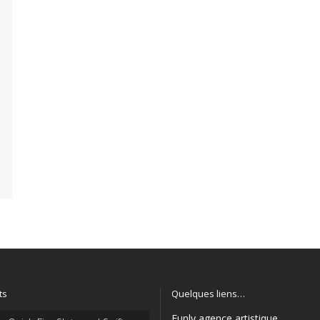
ts
Quelques liens…
Funly agence artistique