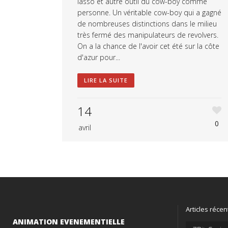
lasso et autre outil du cow-boy comme
personne. Un véritable cow-boy qui a gagné
de nombreuses distinctions dans le milieu
très fermé des manipulateurs de revolvers.
On a la chance de l'avoir cet été sur la côte
d'azur pour...
LIRE LA SUITE
14
0
avril
Articles récen
ANIMATION EVENEMENTIELLE