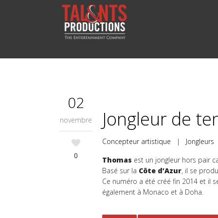
02
Jongleur de te
novembre
Concepteur artistique
|
Jongleurs
0
Thomas
est un jongleur hors pair 
Basé sur la
Côte d’Azur
, il se pro
Ce numéro a été créé fin 2014 et il 
également à Monaco et à Doha.