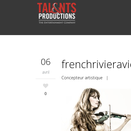
06
frenchrivierav
avril
Concepteur artistique
|
0