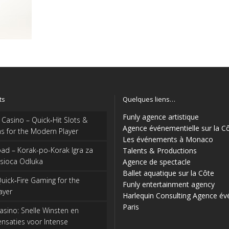
ts
Quelques liens…
Funly agence artistique
 Casino – Quick‑Hit Slots &
Agence événementielle sur la C
ns for the Modern Player
Les événements à Monaco
ad – Korak-po-Korak Igra za
Talents & Productions
sioca Odluka
Agence de spectacle
Ballet aquatique sur la Côte
uick‑Fire Gaming for the
Funly entertainment agency
ayer
Harlequin Consulting
Agence év
Paris
sino: Snelle Winsten en
nsaties voor Intense