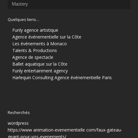
Mastery
Quelques liens…
Funly agence artistique
Agence événementielle sur la Côte
Les événements à Monaco
Talents & Productions
Agence de spectacle
Ballet aquatique sur la Côte
Funly entertainment agency
Harlequin Consulting
Agence événementielle Paris
Recherchés
wordpress
https://www animation-evenementielle com/faux-gateau-
geant-pour-vos-evenements/