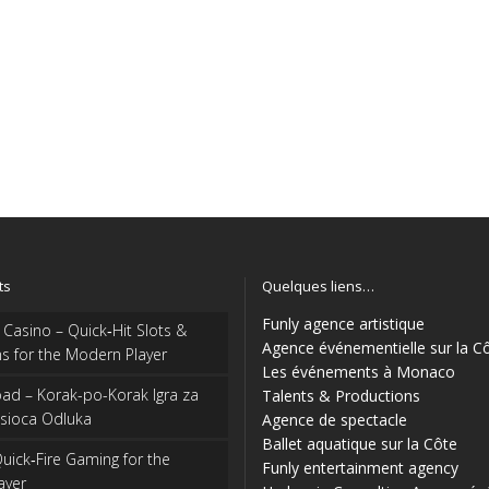
ts
Quelques liens…
Funly agence artistique
 Casino – Quick‑Hit Slots &
Agence événementielle sur la C
ns for the Modern Player
Les événements à Monaco
ad – Korak-po-Korak Igra za
Talents & Productions
sioca Odluka
Agence de spectacle
Ballet aquatique sur la Côte
uick‑Fire Gaming for the
Funly entertainment agency
ayer