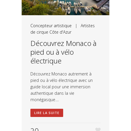
Concepteur artistique
|
Artistes
de cirque Côte d'Azur
Découvrez Monaco à
pied ou à vélo
électrique
Découvrez Monaco autrement à
pied ou à vélo électrique avec un
guide local pour une immersion
authentique dans la vie
monégasque....
LIRE LA SUITE
20