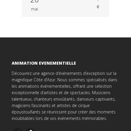
0
mai
ANIMATION EVENEMENTIELLE
Découvrez une agence d’événements d’exception sur la
magnifique Côte d’Azur. Nous sommes spécialisés dans
les animations événementielles, offrant une sélection
exceptionnelle d’artistes et de spectacles. Musiciens
talentueux, chanteurs envoûtants, danseurs captivants,
magiciens fascinants et artistes de cirque
époustouflants se réunissent pour créer des moments
inoubliables lors de vos événements mémorables.