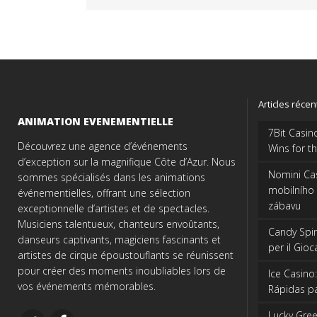
Articles récen
ANIMATION EVENEMENTIELLE
7Bit Casino
Découvrez une agence d’événements
Wins for th
d’exception sur la magnifique Côte d’Azur. Nous
Nomini Cas
sommes spécialisés dans les animations
mobilního
événementielles, offrant une sélection
zábavu
exceptionnelle d’artistes et de spectacles.
Musiciens talentueux, chanteurs envoûtants,
Candy Spinz
danseurs captivants, magiciens fascinants et
per il Gio
artistes de cirque époustouflants se réunissent
pour créer des moments inoubliables lors de
Ice Casino
vos événements mémorables.
Rápidas pa
Lucky Green