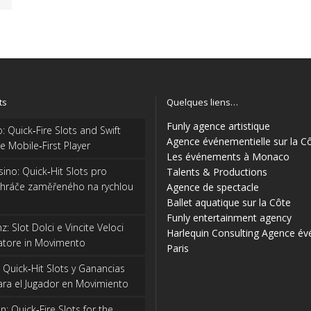
ts
Quelques liens…
Funly agence artistique
: Quick‑Fire Slots and Swift
Agence événementielle sur la C
e Mobile‑First Player
Les événements à Monaco
ino: Quick‑Hit Slots pro
Talents & Productions
 hráče zaměřeného na rychlou
Agence de spectacle
Ballet aquatique sur la Côte
Funly entertainment agency
: Slot Dolci e Vincite Veloci
Harlequin Consulting
Agence év
catore in Movimento
Paris
: Quick‑Hit Slots y Ganancias
ra el Jugador en Movimiento
: Quick‑Fire Slots for the