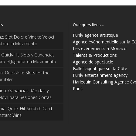
ts
Quelques liens…
Funly agence artistique
: Slot Dolci e Vincite Veloci
Agence événementielle sur la C
catore in Movimento
Les événements à Monaco
: Quick‑Hit Slots y Ganancias
Talents & Productions
ra el Jugador en Movimiento
Agence de spectacle
Ballet aquatique sur la Côte
: Quick‑Fire Slots for the
Funly entertainment agency
ambler
Harlequin Consulting
Agence év
Paris
ino: Ganancias Rápidas y
Móvil para Sesiones Cortas
ia: Quick‑Hit Scratch Card
 Instant Wins