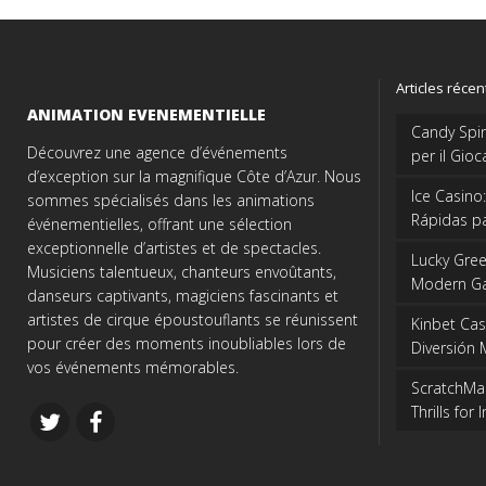
Articles récen
ANIMATION EVENEMENTIELLE
Candy Spinz
Découvrez une agence d’événements
per il Gio
d’exception sur la magnifique Côte d’Azur. Nous
Ice Casino
sommes spécialisés dans les animations
Rápidas pa
événementielles, offrant une sélection
exceptionnelle d’artistes et de spectacles.
Lucky Green
Musiciens talentueux, chanteurs envoûtants,
Modern G
danseurs captivants, magiciens fascinants et
artistes de cirque époustouflants se réunissent
Kinbet Cas
pour créer des moments inoubliables lors de
Diversión 
vos événements mémorables.
ScratchMan
Thrills for