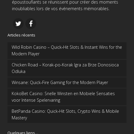
époustouflants se réunissent pour créer des moments
inoubliables lors de vos événements mémorables.
Articles récents
Wild Robin Casino – Quick‑Hit Slots & Instant Wins for the
Modern Player
Chicken Road – Korak-po-Korak Igra za Brze Donosioca
Odluka
Winsane: Quick‑Fire Gaming for the Modern Player
KokoBet Casino: Snelle Winsten en Mobiele Sensaties
voor Intense Spelervaring
BetPanda Casino: Quick‑Hit Slots, Crypto Wins & Mobile
Mastery
Quelques liens…