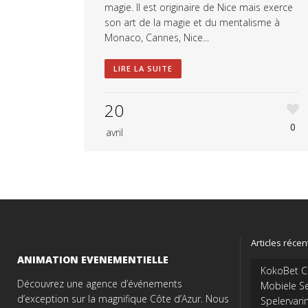
magie. Il est originaire de Nice mais exerce
son art de la magie et du mentalisme à
Monaco, Cannes, Nice...
LIRE LA SUITE
20
0
avril
Articles récen
ANIMATION EVENEMENTIELLE
KokoBet Ca
Découvrez une agence d’événements
Mobiele Se
d’exception sur la magnifique Côte d’Azur. Nous
Spelervari