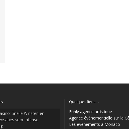
ts
Quelques liens…
Funly agence artistique
sino: Snelle Winsten en
Agence événementielle sur la C
nsaties voor Intense
Les événements à Monaco
ng