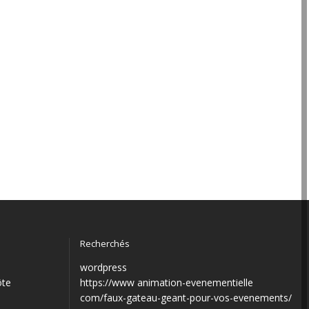
Recherchés
wordpress
ôte
https://www animation-evenementielle
com/faux-gateau-geant-pour-vos-evenements/