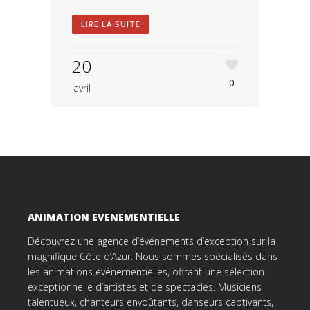
LIRE LA SUITE
20
0
avril
ANIMATION EVENEMENTIELLE
Découvrez une agence d’événements d’exception sur la
magnifique Côte d’Azur. Nous sommes spécialisés dans
les animations événementielles, offrant une sélection
exceptionnelle d’artistes et de spectacles. Musiciens
talentueux, chanteurs envoûtants, danseurs captivants,