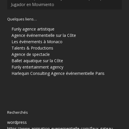
Jugador en Movimiento
Quelques liens…
Funly agence artistique
Agence événementielle sur la Côte
Les événements à Monaco
Talents & Productions
Agence de spectacle
Ballet aquatique sur la Côte
Funly entertainment agency
Harlequin Consulting
Agence événementielle Paris
Recherchés
wordpress
https://www animation-evenementielle com/faux-gateau-