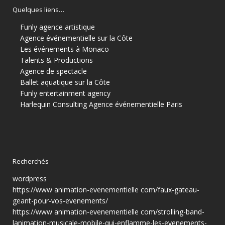
Quelques liens…
Funly agence artistique
Agence événementielle sur la Côte
Les événements à Monaco
Talents & Productions
Agence de spectacle
Ballet aquatique sur la Côte
Funly entertainment agency
Harlequin Consulting
Agence événementielle Paris
Recherchés
wordpress
https://www animation-evenementielle com/faux-gateau-
geant-pour-vos-evenements/
https://www animation-evenementielle com/strolling-band-
lanimation-musicale-mobile-qui-enflamme-les-evenements-