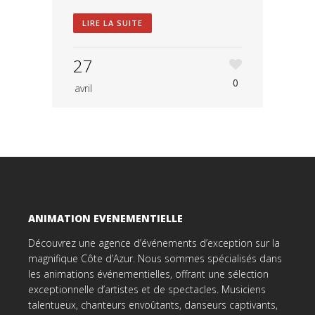
LIRE LA SUITE
27
0
avril
ANIMATION EVENEMENTIELLE
Découvrez une agence d’événements d’exception sur la
magnifique Côte d’Azur. Nous sommes spécialisés dans
les animations événementielles, offrant une sélection
exceptionnelle d’artistes et de spectacles. Musiciens
talentueux, chanteurs envoûtants, danseurs captivants,