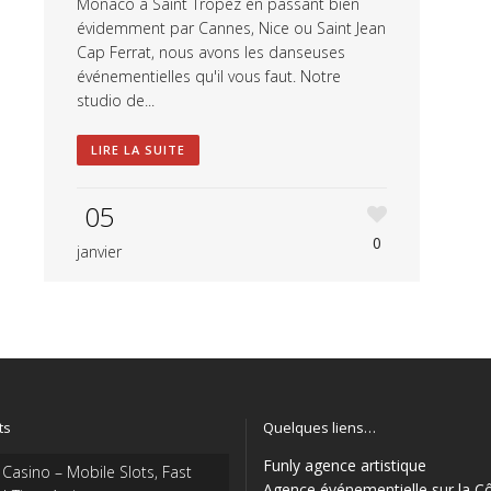
Monaco à Saint Tropez en passant bien
évidemment par Cannes, Nice ou Saint Jean
Cap Ferrat, nous avons les danseuses
événementielles qu'il vous faut. Notre
studio de...
LIRE LA SUITE
05
0
janvier
ts
Quelques liens…
Funly agence artistique
 Casino – Mobile Slots, Fast
Agence événementielle sur la C