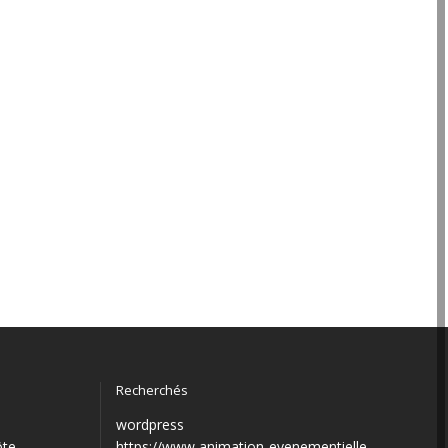
Recherchés
wordpress
ôte
https://www animation-evenementielle