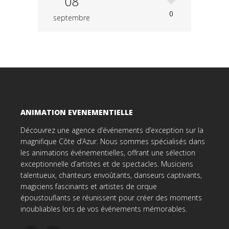
08
0
septembre
ANIMATION EVENEMENTIELLE
Découvrez une agence d’événements d’exception sur la
magnifique Côte d’Azur. Nous sommes spécialisés dans
les animations événementielles, offrant une sélection
exceptionnelle d’artistes et de spectacles. Musiciens
talentueux, chanteurs envoûtants, danseurs captivants,
magiciens fascinants et artistes de cirque
époustouflants se réunissent pour créer des moments
inoubliables lors de vos événements mémorables.