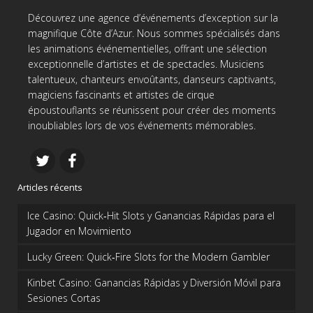
Découvrez une agence d’événements d’exception sur la
magnifique Côte d’Azur. Nous sommes spécialisés dans
les animations événementielles, offrant une sélection
exceptionnelle d’artistes et de spectacles. Musiciens
talentueux, chanteurs envoûtants, danseurs captivants,
magiciens fascinants et artistes de cirque
époustouflants se réunissent pour créer des moments
inoubliables lors de vos événements mémorables.
Articles récents
Ice Casino: Quick‑Hit Slots y Ganancias Rápidas para el
Jugador en Movimiento
Lucky Green: Quick‑Fire Slots for the Modern Gambler
Kinbet Casino: Ganancias Rápidas y Diversión Móvil para
Sesiones Cortas