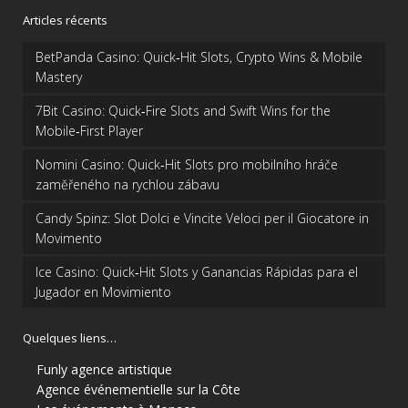
Articles récents
BetPanda Casino: Quick‑Hit Slots, Crypto Wins & Mobile
Mastery
7Bit Casino: Quick‑Fire Slots and Swift Wins for the
Mobile‑First Player
Nomini Casino: Quick‑Hit Slots pro mobilního hráče
zaměřeného na rychlou zábavu
Candy Spinz: Slot Dolci e Vincite Veloci per il Giocatore in
Movimento
Ice Casino: Quick‑Hit Slots y Ganancias Rápidas para el
Jugador en Movimiento
Quelques liens…
Funly agence artistique
Agence événementielle sur la Côte