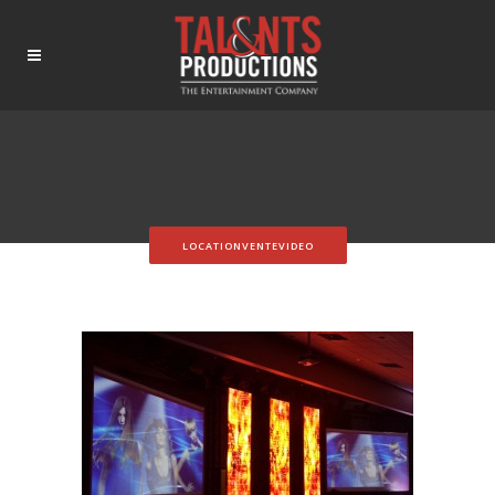
LOCATIONVENTEVIDEO