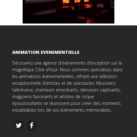
ANIMATION EVENEMENTIELLE
Découvrez une agence d’événements d’exception sur la
magnifique Côte d’Azur. Nous sommes spécialisés dans
les animations événementielles, offrant une sélection
exceptionnelle d’artistes et de spectacles. Musiciens
talentueux, chanteurs envoûtants, danseurs captivants,
magiciens fascinants et artistes de cirque
époustouflants se réunissent pour créer des moments
inoubliables lors de vos événements mémorables.