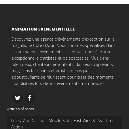
ANIMATION EVENEMENTIELLE
Découvrez une agence d’événements d’exception sur la
magnifique Côte d’Azur. Nous sommes spécialisés dans
les animations événementielles, offrant une sélection
exceptionnelle d’artistes et de spectacles. Musiciens
talentueux, chanteurs envoûtants, danseurs captivants,
magiciens fascinants et artistes de cirque
époustouflants se réunissent pour créer des moments
inoubliables lors de vos événements mémorables.
Articles récents
Lucky Vibe Casino – Mobile Slots, Fast Wins & Real‑Time
Action