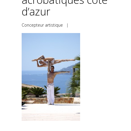
d’azur
Concepteur artistique
|