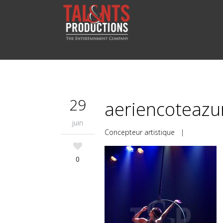
29
aeriencoteazu
juin
Concepteur artistique
|
0