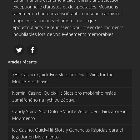
exceptionnelle d’artistes et de spectacles. Musiciens
talentueux, chanteurs envoûtants, danseurs captivants,
magiciens fascinants et artistes de cirque
époustouflants se réunissent pour créer des moments
inoubliables lors de vos événements mémorables.
Articles récents
7Bit Casino: Quick‑Fire Slots and Swift Wins for the
Mobile‑First Player
Nomini Casino: Quick‑Hit Slots pro mobilního hráče
zaměřeného na rychlou zábavu
Candy Spinz: Slot Dolci e Vincite Veloci per il Giocatore in
Movimento
Ice Casino: Quick‑Hit Slots y Ganancias Rápidas para el
Jugador en Movimiento