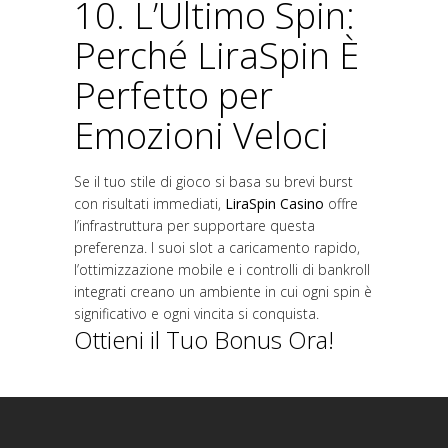
10. L’Ultimo Spin:
Perché LiraSpin È
Perfetto per
Emozioni Veloci
Se il tuo stile di gioco si basa su brevi burst
con risultati immediati,
LiraSpin Casino
offre
l’infrastruttura per supportare questa
preferenza. I suoi slot a caricamento rapido,
l’ottimizzazione mobile e i controlli di bankroll
integrati creano un ambiente in cui ogni spin è
significativo e ogni vincita si conquista.
Ottieni il Tuo Bonus Ora!