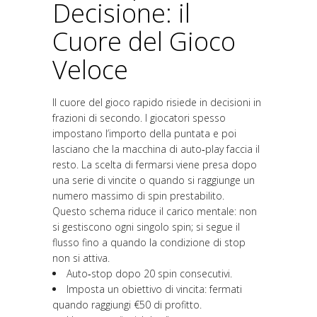
Decisione: il
Cuore del Gioco
Veloce
Il cuore del gioco rapido risiede in decisioni in
frazioni di secondo. I giocatori spesso
impostano l’importo della puntata e poi
lasciano che la macchina di auto‑play faccia il
resto. La scelta di fermarsi viene presa dopo
una serie di vincite o quando si raggiunge un
numero massimo di spin prestabilito.
Questo schema riduce il carico mentale: non
si gestiscono ogni singolo spin; si segue il
flusso fino a quando la condizione di stop
non si attiva.
Auto‑stop dopo 20 spin consecutivi.
Imposta un obiettivo di vincita: fermati
quando raggiungi €50 di profitto.