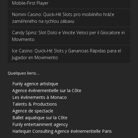
Mobile‑First Player
Nomini Casino: Quick‑Hit Slots pro mobilního hráče
zaměřeného na rychlou zábavu
Candy Spinz: Slot Dolci e Vincite Veloci per il Giocatore in
Movimento
Ice Casino: Quick‑Hit Slots y Ganancias Rápidas para el
Jugador en Movimiento
Quelques liens…
Funly agence artistique
Agence événementielle sur la Côte
Les événements à Monaco
Talents & Productions
Agence de spectacle
Ballet aquatique sur la Côte
Funly entertainment agency
Harlequin Consulting
Agence événementielle Paris