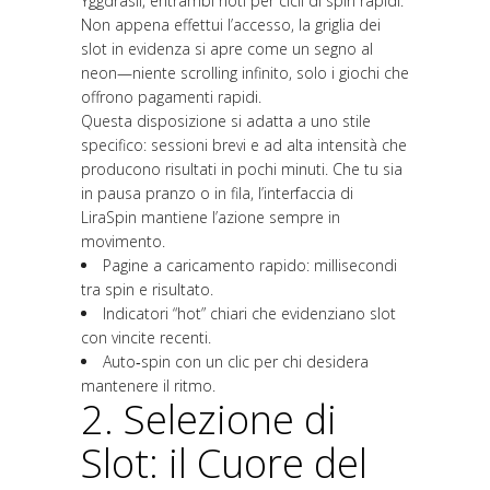
Yggdrasil, entrambi noti per cicli di spin rapidi.
Non appena effettui l’accesso, la griglia dei
slot in evidenza si apre come un segno al
neon—niente scrolling infinito, solo i giochi che
offrono pagamenti rapidi.
Questa disposizione si adatta a uno stile
specifico: sessioni brevi e ad alta intensità che
producono risultati in pochi minuti. Che tu sia
in pausa pranzo o in fila, l’interfaccia di
LiraSpin mantiene l’azione sempre in
movimento.
Pagine a caricamento rapido: millisecondi
tra spin e risultato.
Indicatori “hot” chiari che evidenziano slot
con vincite recenti.
Auto‑spin con un clic per chi desidera
mantenere il ritmo.
2. Selezione di
Slot: il Cuore del