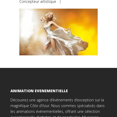
Concepteur artistique
|
ANIMATION EVENEMENTIELLE
Découvrez une agence d’événements d’exception sur la
magnifique Côte d’Azur. Nous sommes spécialisés dans
les animations événementielles, offrant une sélection