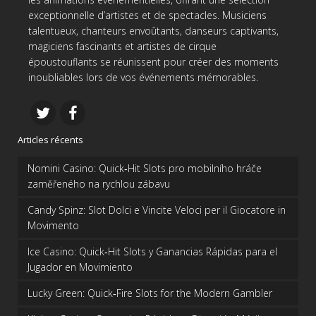
exceptionnelle d’artistes et de spectacles. Musiciens
talentueux, chanteurs envoûtants, danseurs captivants,
magiciens fascinants et artistes de cirque
époustouflants se réunissent pour créer des moments
inoubliables lors de vos événements mémorables.
Articles récents
Nomini Casino: Quick‑Hit Slots pro mobilního hráče
zaměřeného na rychlou zábavu
Candy Spinz: Slot Dolci e Vincite Veloci per il Giocatore in
Movimento
Ice Casino: Quick‑Hit Slots y Ganancias Rápidas para el
Jugador en Movimiento
Lucky Green: Quick‑Fire Slots for the Modern Gambler