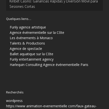
Kinbet Casino: Ganancias Rápidas y Diversión Móvil para
Sesiones Cortas
Quelques liens…
Funly agence artistique
Agence événementielle sur la Côte
Les événements à Monaco
Talents & Productions
Agence de spectacle
Ballet aquatique sur la Côte
Funly entertainment agency
Harlequin Consulting
Agence événementielle Paris
Recherchés
wordpress
https://www animation-evenementielle com/faux-gateau-