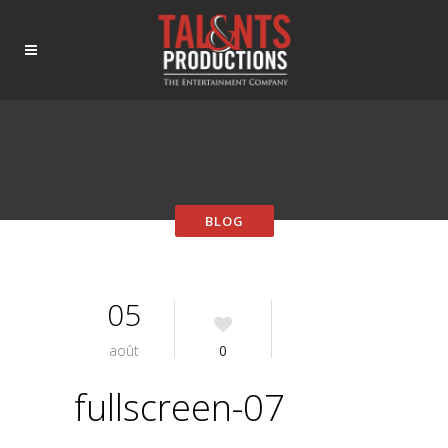
05
août
0
fullscreen-07