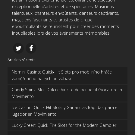
exceptionnelle d’artistes et de spectacles. Musiciens
talentueux, chanteurs envoûtants, danseurs captivants,
magiciens fascinants et artistes de cirque
époustouflants se réunissent pour créer des moments
inoubliables lors de vos événements mémorables.
Articles récents
Nomini Casino: Quick‑Hit Slots pro mobilního hráče
zaměřeného na rychlou zábavu
Candy Spinz: Slot Dolci e Vincite Veloci per il Giocatore in
Movimento
Ice Casino: Quick‑Hit Slots y Ganancias Rápidas para el
Jugador en Movimiento
Lucky Green: Quick‑Fire Slots for the Modern Gambler