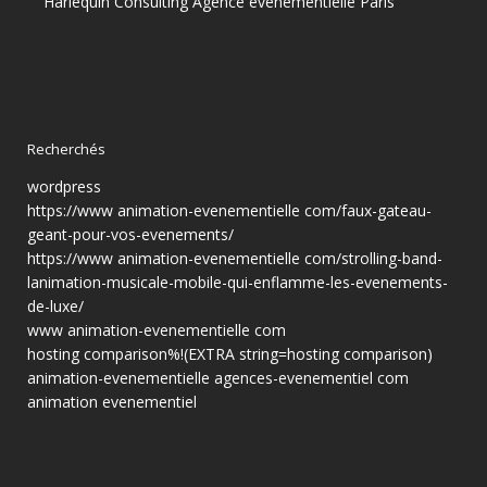
Harlequin Consulting
Agence événementielle Paris
Recherchés
wordpress
https://www animation-evenementielle com/faux-gateau-
geant-pour-vos-evenements/
https://www animation-evenementielle com/strolling-band-
lanimation-musicale-mobile-qui-enflamme-les-evenements-
de-luxe/
www animation-evenementielle com
hosting comparison%!(EXTRA string=hosting comparison)
animation-evenementielle agences-evenementiel com
animation evenementiel