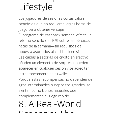
Lifestyle
Los jugadores de sesiones cortas valoran
beneficios que no requieran largas horas de
juego para obtener ventajas.
El programa de cashback semanal ofrece un
retorno sencillo del 10% sobre las pérdidas
netas de la semana—sin requisitos de
apuesta asociados al cashback en sí.
Las caídas aleatorias de crypto en efectivo
añaden un elemento de sorpresa; pueden
aparecer en cualquier sesión y se acreditan
instantáneamente en tu wallet.
Porque estas recompensas no dependen de
giros interminables o depósitos grandes, se
sienten como bonos naturales que
complementan el juego rápido.
8. A Real‑World