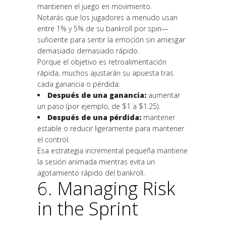
mantienen el juego en movimiento.
Notarás que los jugadores a menudo usan
entre 1% y 5% de su bankroll por spin—
suficiente para sentir la emoción sin arriesgar
demasiado demasiado rápido.
Porque el objetivo es retroalimentación
rápida, muchos ajustarán su apuesta tras
cada ganancia o pérdida:
Después de una ganancia:
aumentar
un paso (por ejemplo, de $1 a $1.25).
Después de una pérdida:
mantener
estable o reducir ligeramente para mantener
el control.
Esa estrategia incremental pequeña mantiene
la sesión animada mientras evita un
agotamiento rápido del bankroll.
6. Managing Risk
in the Sprint