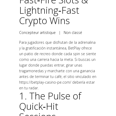
Lightning‑Fast
Crypto Wins
Concepteur artistique
|
Non classé
Para jugadores que disfrutan de la adrenalina
y la gratificación instantánea, BetPlay ofrece
un patio de recreo donde cada spin se siente
como una carrera hacia la meta. Si buscas un
lugar donde puedas entrar, girar unas
tragamonedas y marcharte con una ganancia
antes de terminar tu café, el sitio vinculado en
https://betplay-casino-pe.com/ debería estar
en tu radar.
1. The Pulse of
Quick‑Hit