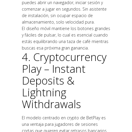
puedes abrir un navegador, iniciar sesión y
comenzar a jugar en segundos. Sin asistente
de instalación, sin ocupar espacio de
almacenamiento, solo velocidad pura.
El diseño móvil mantiene los botones grandes
y fáciles de pulsar, lo cual es esencial cuando
estás equilibrando una taza de café mientras
buscas esa próxima gran ganancia.
4. Cryptocurrency
Play – Instant
Deposits &
Lightning
Withdrawals
El modelo centrado en crypto de BetPlay es
una ventaja para jugadores de sesiones
cortas que quieren evitar retrasos bancarios.