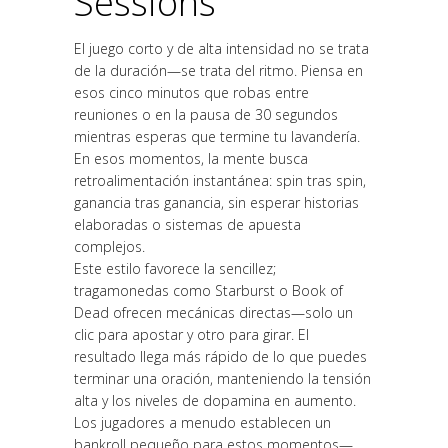
Sessions
El juego corto y de alta intensidad no se trata
de la duración—se trata del ritmo. Piensa en
esos cinco minutos que robas entre
reuniones o en la pausa de 30 segundos
mientras esperas que termine tu lavandería.
En esos momentos, la mente busca
retroalimentación instantánea: spin tras spin,
ganancia tras ganancia, sin esperar historias
elaboradas o sistemas de apuesta
complejos.
Este estilo favorece la sencillez;
tragamonedas como Starburst o Book of
Dead ofrecen mecánicas directas—solo un
clic para apostar y otro para girar. El
resultado llega más rápido de lo que puedes
terminar una oración, manteniendo la tensión
alta y los niveles de dopamina en aumento.
Los jugadores a menudo establecen un
bankroll pequeño para estos momentos—