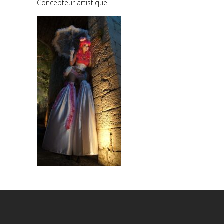
Concepteur artistique
|