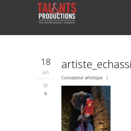
18
artiste_echas
juin
Concepteur artistique
|
0