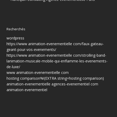
Recherchés
wordpress
https://www animation-evenementielle com/faux-gateau-
geant-pour-vos-evenements/
https://www animation-evenementielle com/strolling-band-
lanimation-musicale-mobile-qui-enflamme-les-evenements-
de-luxe/
www animation-evenementielle com
hosting comparison%!(EXTRA string=hosting comparison)
animation-evenementielle agences-evenementiel com
animation evenementiel